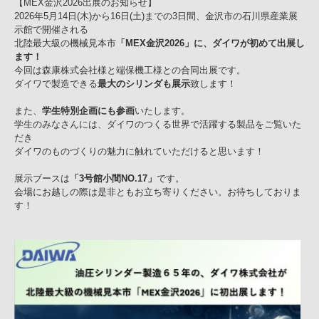
【MEX金沢2026出展のお知らせ】
2026年5月14日(木)から16日(土)までの3日間、
金沢市の石川県産業展
示館で開催される
北陸最大級の機械見本市
「MEX金沢2026」に、ダイワが
初めて出展し
ます！
今回は森康株式会社様と端保機工様との合同出展です。
ダイワで製造できる
最大のシリンダも展示
致します！
また、
学生特別企画にも参画
いたします。
学生のみなさんには、ダイワのつくる世界で活躍する製品をご覧いた
だき
ダイワのものづくりの魅力に触れていただけると思います！
展示ブースは
「3号館小間NO.17」
です。
会場にお越しの際は是非ともお立ち寄りください。
お待ちしておりま
す！